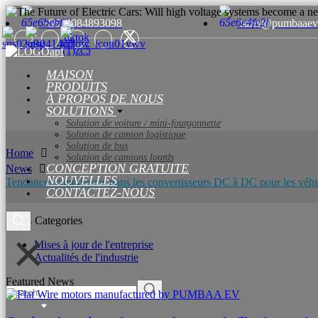
+8615084893098
sales@pumbaaev
MAISON
PRODUITS
À PROPOS DE NOUS
SOLUTIONS
Solution de voiture / mini-fourgonnette
Solution de camion logistique
Solution de bus
Home
Solution de camions lourds
CONCEPTION GRATUITE
News
NOUVELLES
Tendances supérieures dans les convertisseurs DC à DC pour les véhicu
CONTACTEZ-NOUS
News Categories
Mises à jour de l'entreprise
Actualités de l'industrie
Featured News