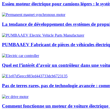
Essieu moteur électrique pour camions légers : le syst
La tendance de développement des systèmes de propul
PUMBAAEV Fabricant de pièces de véhicules électriq
Quel est l’intérêt d’avoir un contrôleur dans une voitu
Pas de terres rares, pas de technologie avancée : co
Comment fonctionne un moteur de voiture électrique :