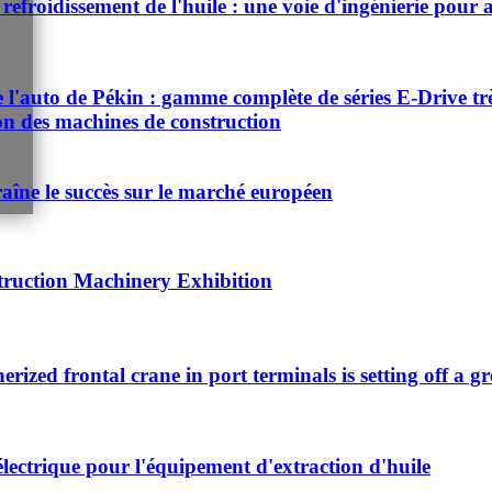
refroidissement de l'huile : une voie d'ingénierie pour a
auto de Pékin : gamme complète de séries E-Drive très d
ion des machines de construction
aîne le succès sur le marché européen
truction Machinery Exhibition
nerized frontal crane in port terminals is setting off a g
électrique pour l'équipement d'extraction d'huile