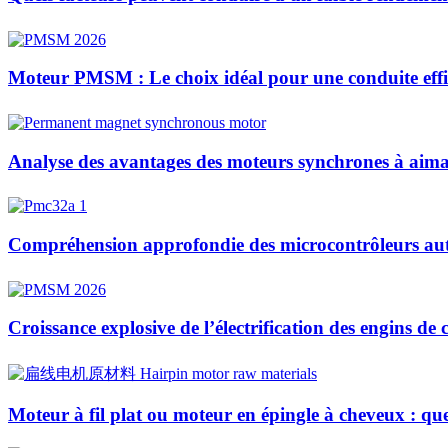
Moteur PMSM : Le choix idéal pour une conduite effic
Analyse des avantages des moteurs synchrones à aiman
Compréhension approfondie des microcontrôleurs auto
Croissance explosive de l’électrification des engins de
Moteur à fil plat ou moteur en épingle à cheveux : quelle