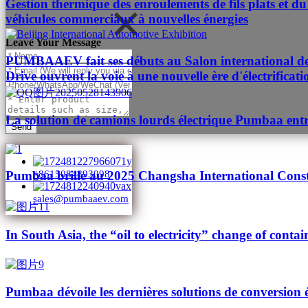
Gestion thermique des enroulements de fils plats et du 
véhicules commerciaux à nouvelles énergies
Leave Your Message
PUMBAAEV fait ses débuts au Salon international de l'
Drive ouvrent la voie à une nouvelle ère d'électrificat
La solution de camions lourds électrique Pumbaa entr
Send
Pumbaa brille au 2025 Changsha International Cons
+8615084893098
sales@pumbaaev.com
In South Asia, the “oil to electricity” change of contai
Pumbaa dévoile les dernières solutions de conversion 