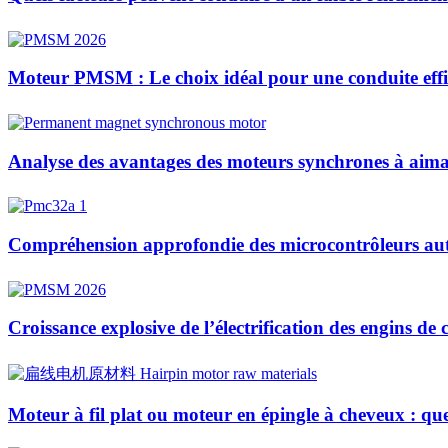
Moteur PMSM : Le choix idéal pour une conduite effic
Analyse des avantages des moteurs synchrones à aiman
Compréhension approfondie des microcontrôleurs auto
Croissance explosive de l’électrification des engins de
Moteur à fil plat ou moteur en épingle à cheveux : quelle