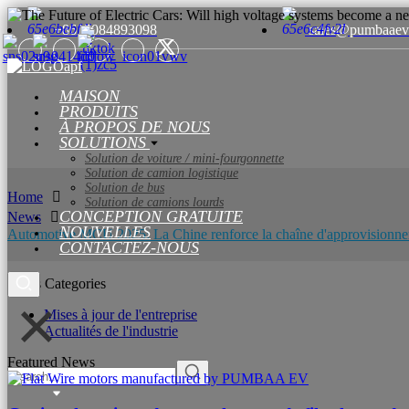
+8615084893098
sales@pumbaaev
MAISON
PRODUITS
À PROPOS DE NOUS
SOLUTIONS
Solution de voiture / mini-fourgonnette
Solution de camion logistique
Solution de bus
Home
Solution de camions lourds
CONCEPTION GRATUITE
News
NOUVELLES
Automotive MCU 2025: La Chine renforce la chaîne d'approvisionnem
CONTACTEZ-NOUS
News Categories
Mises à jour de l'entreprise
Actualités de l'industrie
Featured News