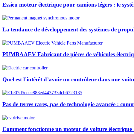
Essieu moteur électrique pour camions légers : le syst
La tendance de développement des systèmes de propul
PUMBAAEV Fabricant de pièces de véhicules électriq
Quel est l’intérêt d’avoir un contrôleur dans une voitu
Pas de terres rares, pas de technologie avancée : co
Comment fonctionne un moteur de voiture électrique :