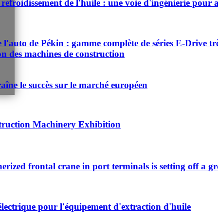
refroidissement de l'huile : une voie d'ingénierie pour a
auto de Pékin : gamme complète de séries E-Drive très d
ion des machines de construction
aîne le succès sur le marché européen
truction Machinery Exhibition
nerized frontal crane in port terminals is setting off a g
électrique pour l'équipement d'extraction d'huile