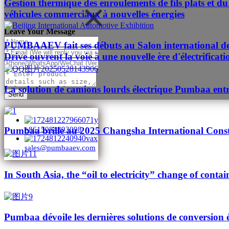
Gestion thermique des enroulements de fils plats et du 
véhicules commerciaux à nouvelles énergies
Leave Your Message
PUMBAAEV fait ses débuts au Salon international de l'
Drive ouvrent la voie à une nouvelle ère d'électrificat
La solution de camions lourds électrique Pumbaa entr
Send
Pumbaa brille au 2025 Changsha International Cons
+8615084893098
sales@pumbaaev.com
In South Asia, the “oil to electricity” change of contai
Pumbaa dévoile les dernières solutions de conversion 