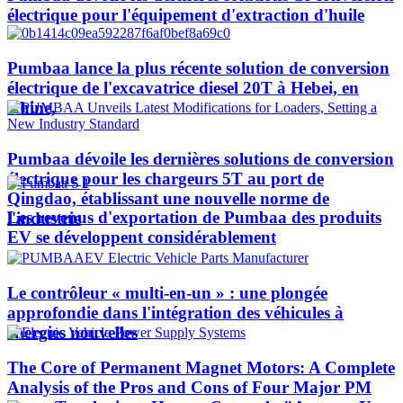
électrique pour l'équipement d'extraction d'huile
Pumbaa lance la plus récente solution de conversion
électrique de l'excavatrice diesel 20T à Hebei, en
Chine,
Pumbaa dévoile les dernières solutions de conversion
électrique pour les chargeurs 5T au port de
Qingdao, établissant une nouvelle norme de
Les revenus d'exportation de Pumbaa des produits
l'industrie
EV se développent considérablement
Le contrôleur « multi-en-un » : une plongée
approfondie dans l'intégration des véhicules à
énergies nouvelles
The Core of Permanent Magnet Motors: A Complete
Analysis of the Pros and Cons of Four Major PM