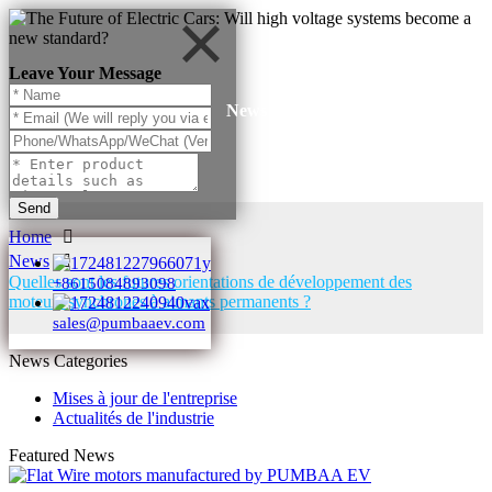
Leave Your Message
News
Send
Home
News
Quelles sont les futures orientations de développement des
+8615084893098
moteurs synchrones à aimants permanents ?
sales@pumbaaev.com
News Categories
Mises à jour de l'entreprise
Actualités de l'industrie
Featured News