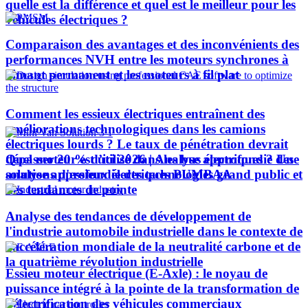
quelle est la différence et quel est le meilleur pour les
véhicules électriques ?
Comparaison des avantages et des inconvénients des
performances NVH entre les moteurs synchrones à
aimant permanent et les moteurs à fil plat
Comment les essieux électriques entraînent des
améliorations technologiques dans les camions
électriques lourds ? Le taux de pénétration devrait
Quel moteur est utilisé dans les bus électriques ? Une
dépasser 20 % d’ici 2026 | Analyse approfondie des
analyse approfondie des technologies grand public et
solutions d'essieux électriques PUMBAA
des tendances de pointe
Analyse des tendances de développement de
l'industrie automobile industrielle dans le contexte de
l'accélération mondiale de la neutralité carbone et de
la quatrième révolution industrielle
Essieu moteur électrique (E-Axle) : le noyau de
puissance intégré à la pointe de la transformation de
l’électrification des véhicules commerciaux