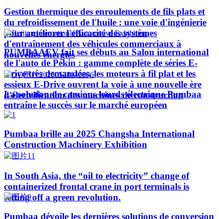
Gestion thermique des enroulements de fils plats et
du refroidissement de l'huile : une voie d'ingénierie
pour améliorer l'efficacité des systèmes
d'entraînement des véhicules commerciaux à
PUMBAAEV fait ses débuts au Salon international
nouvelles énergies
de l'auto de Pékin : gamme complète de séries E-
Drive très demandées, les moteurs à fil plat et les
essieux E-Drive ouvrent la voie à une nouvelle ère
La solution de camions lourds électrique Pumbaa
d'électrification des machines de construction
entraîne le succès sur le marché européen
Pumbaa brille au 2025 Changsha International
Construction Machinery Exhibition
In South Asia, the “oil to electricity” change of
containerized frontal crane in port terminals is
setting off a green revolution.
Pumbaa dévoile les dernières solutions de conversion