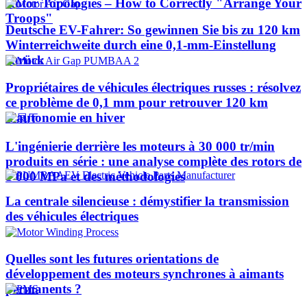
Rotor Topologies – How to Correctly "Arrange Your
Troops"
Deutsche EV-Fahrer: So gewinnen Sie bis zu 120 km
Winterreichweite durch eine 0,1-mm-Einstellung
zurück
Propriétaires de véhicules électriques russes : résolvez
ce problème de 0,1 mm pour retrouver 120 km
d'autonomie en hiver
L'ingénierie derrière les moteurs à 30 000 tr/min
produits en série : une analyse complète des rotors de
1 000 MPa et des méthodologies
La centrale silencieuse : démystifier la transmission
des véhicules électriques
Quelles sont les futures orientations de
développement des moteurs synchrones à aimants
permanents ?