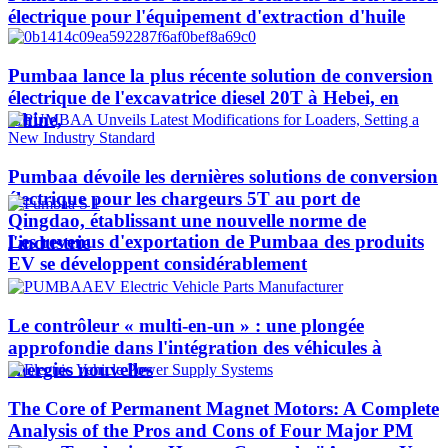
électrique pour l'équipement d'extraction d'huile
Pumbaa lance la plus récente solution de conversion
électrique de l'excavatrice diesel 20T à Hebei, en
Chine,
Pumbaa dévoile les dernières solutions de conversion
électrique pour les chargeurs 5T au port de
Qingdao, établissant une nouvelle norme de
Les revenus d'exportation de Pumbaa des produits
l'industrie
EV se développent considérablement
Le contrôleur « multi-en-un » : une plongée
approfondie dans l'intégration des véhicules à
énergies nouvelles
The Core of Permanent Magnet Motors: A Complete
Analysis of the Pros and Cons of Four Major PM