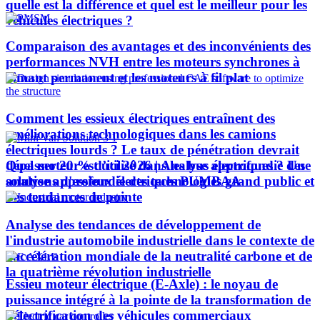
quelle est la différence et quel est le meilleur pour les
véhicules électriques ?
Comparaison des avantages et des inconvénients des
performances NVH entre les moteurs synchrones à
aimant permanent et les moteurs à fil plat
Comment les essieux électriques entraînent des
améliorations technologiques dans les camions
électriques lourds ? Le taux de pénétration devrait
Quel moteur est utilisé dans les bus électriques ? Une
dépasser 20 % d’ici 2026 | Analyse approfondie des
analyse approfondie des technologies grand public et
solutions d'essieux électriques PUMBAA
des tendances de pointe
Analyse des tendances de développement de
l'industrie automobile industrielle dans le contexte de
l'accélération mondiale de la neutralité carbone et de
la quatrième révolution industrielle
Essieu moteur électrique (E-Axle) : le noyau de
puissance intégré à la pointe de la transformation de
l’électrification des véhicules commerciaux