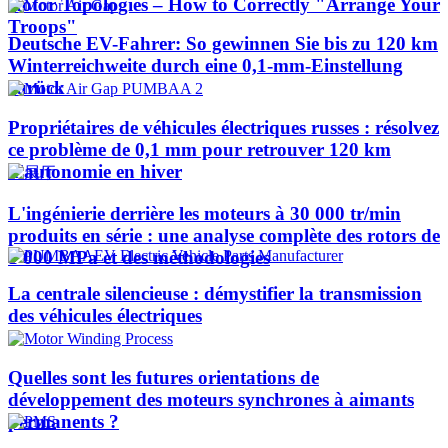
Rotor Topologies – How to Correctly "Arrange Your
Troops"
Deutsche EV-Fahrer: So gewinnen Sie bis zu 120 km
Winterreichweite durch eine 0,1-mm-Einstellung
zurück
Propriétaires de véhicules électriques russes : résolvez
ce problème de 0,1 mm pour retrouver 120 km
d'autonomie en hiver
L'ingénierie derrière les moteurs à 30 000 tr/min
produits en série : une analyse complète des rotors de
1 000 MPa et des méthodologies
La centrale silencieuse : démystifier la transmission
des véhicules électriques
Quelles sont les futures orientations de
développement des moteurs synchrones à aimants
permanents ?