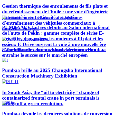
Gestion thermique des enroulements de fils plats et
du refroidissement de l'huile : une voie d'ingénierie
pour améliorer l'efficacité des systèmes
d'entraînement des véhicules commerciaux à
PUMBAAEV fait ses débuts au Salon international
nouvelles énergies
de l'auto de Pékin : gamme complète de séries E-
Drive très demandées, les moteurs à fil plat et les
essieux E-Drive ouvrent la voie à une nouvelle ère
La solution de camions lourds électrique Pumbaa
d'électrification des machines de construction
entraîne le succès sur le marché européen
Pumbaa brille au 2025 Changsha International
Construction Machinery Exhibition
In South Asia, the “oil to electricity” change of
containerized frontal crane in port terminals is
setting off a green revolution.
Pumbaa dévoile les dernières solutions de conversion