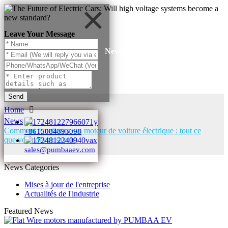
Leave Your Message
News
Send
Home
News
Comment fonctionne un moteur de voiture électrique : tout ce
+8615084893098
que vous devez savoir
sales@pumbaaev.com
News Categories
Mises à jour de l'entreprise
Actualités de l'industrie
Featured News