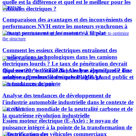
quelle est la différence et quel est le meilleur pour les
véhicules électriques ?
Comparaison des avantages et des inconvénients des
performances NVH entre les moteurs synchrones à
aimant permanent et les moteurs à fil plat
Comment les essieux électriques entraînent des
améliorations technologiques dans les camions
électriques lourds ? Le taux de pénétration devrait
Quel moteur est utilisé dans les bus électriques ? Une
dépasser 20 % d’ici 2026 | Analyse approfondie des
analyse approfondie des technologies grand public et
solutions d'essieux électriques PUMBAA
des tendances de pointe
Analyse des tendances de développement de
l'industrie automobile industrielle dans le contexte de
l'accélération mondiale de la neutralité carbone et de
la quatrième révolution industrielle
Essieu moteur électrique (E-Axle) : le noyau de
puissance intégré à la pointe de la transformation de
l’électrification des véhicules commerciaux