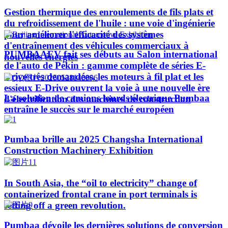
Gestion thermique des enroulements de fils plats et
du refroidissement de l'huile : une voie d'ingénierie
pour améliorer l'efficacité des systèmes
d'entraînement des véhicules commerciaux à
PUMBAAEV fait ses débuts au Salon international
nouvelles énergies
de l'auto de Pékin : gamme complète de séries E-
Drive très demandées, les moteurs à fil plat et les
essieux E-Drive ouvrent la voie à une nouvelle ère
La solution de camions lourds électrique Pumbaa
d'électrification des machines de construction
entraîne le succès sur le marché européen
Pumbaa brille au 2025 Changsha International
Construction Machinery Exhibition
In South Asia, the “oil to electricity” change of
containerized frontal crane in port terminals is
setting off a green revolution.
Pumbaa dévoile les dernières solutions de conversion