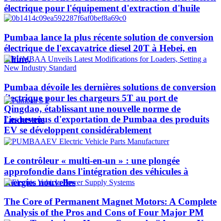
électrique pour l'équipement d'extraction d'huile
Pumbaa lance la plus récente solution de conversion
électrique de l'excavatrice diesel 20T à Hebei, en
Chine,
Pumbaa dévoile les dernières solutions de conversion
électrique pour les chargeurs 5T au port de
Qingdao, établissant une nouvelle norme de
Les revenus d'exportation de Pumbaa des produits
l'industrie
EV se développent considérablement
Le contrôleur « multi-en-un » : une plongée
approfondie dans l'intégration des véhicules à
énergies nouvelles
The Core of Permanent Magnet Motors: A Complete
Analysis of the Pros and Cons of Four Major PM