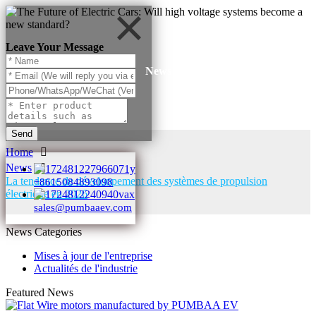
Leave Your Message
News
Send
Home
News
La tendance de développement des systèmes de propulsion
+8615084893098
électrique en 2026
sales@pumbaaev.com
News Categories
Mises à jour de l'entreprise
Actualités de l'industrie
Featured News