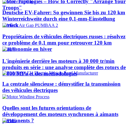
Rotor Topologies – How to Correctly "Arrange Your
Troops"
Deutsche EV-Fahrer: So gewinnen Sie bis zu 120 km
Winterreichweite durch eine 0,1-mm-Einstellung
zurück
Propriétaires de véhicules électriques russes : résolvez
ce problème de 0,1 mm pour retrouver 120 km
d'autonomie en hiver
L'ingénierie derrière les moteurs à 30 000 tr/min
produits en série : une analyse complète des rotors de
1 000 MPa et des méthodologies
La centrale silencieuse : démystifier la transmission
des véhicules électriques
Quelles sont les futures orientations de
développement des moteurs synchrones à aimants
permanents ?