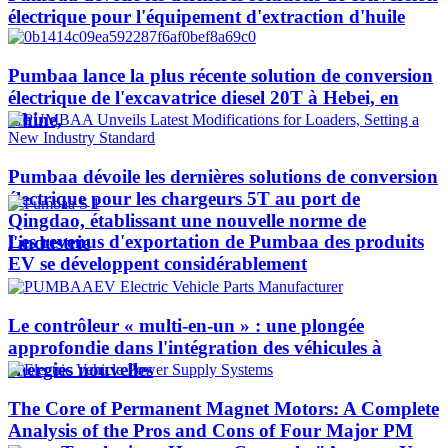
électrique pour l'équipement d'extraction d'huile
Pumbaa lance la plus récente solution de conversion
électrique de l'excavatrice diesel 20T à Hebei, en
Chine,
Pumbaa dévoile les dernières solutions de conversion
électrique pour les chargeurs 5T au port de
Qingdao, établissant une nouvelle norme de
Les revenus d'exportation de Pumbaa des produits
l'industrie
EV se développent considérablement
Le contrôleur « multi-en-un » : une plongée
approfondie dans l'intégration des véhicules à
énergies nouvelles
The Core of Permanent Magnet Motors: A Complete
Analysis of the Pros and Cons of Four Major PM