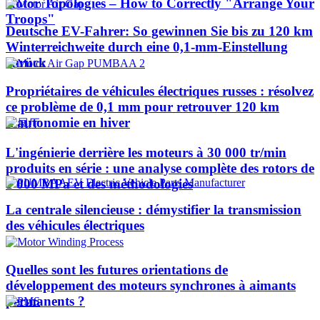
Rotor Topologies – How to Correctly "Arrange Your
Troops"
Deutsche EV-Fahrer: So gewinnen Sie bis zu 120 km
Winterreichweite durch eine 0,1-mm-Einstellung
zurück
Propriétaires de véhicules électriques russes : résolvez
ce problème de 0,1 mm pour retrouver 120 km
d'autonomie en hiver
L'ingénierie derrière les moteurs à 30 000 tr/min
produits en série : une analyse complète des rotors de
1 000 MPa et des méthodologies
La centrale silencieuse : démystifier la transmission
des véhicules électriques
Quelles sont les futures orientations de
développement des moteurs synchrones à aimants
permanents ?