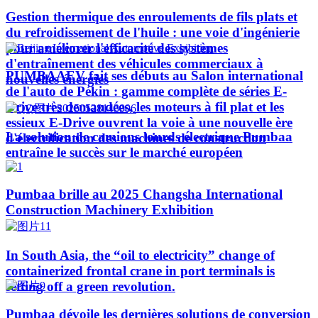
Gestion thermique des enroulements de fils plats et
du refroidissement de l'huile : une voie d'ingénierie
pour améliorer l'efficacité des systèmes
d'entraînement des véhicules commerciaux à
PUMBAAEV fait ses débuts au Salon international
nouvelles énergies
de l'auto de Pékin : gamme complète de séries E-
Drive très demandées, les moteurs à fil plat et les
essieux E-Drive ouvrent la voie à une nouvelle ère
La solution de camions lourds électrique Pumbaa
d'électrification des machines de construction
entraîne le succès sur le marché européen
Pumbaa brille au 2025 Changsha International
Construction Machinery Exhibition
In South Asia, the “oil to electricity” change of
containerized frontal crane in port terminals is
setting off a green revolution.
Pumbaa dévoile les dernières solutions de conversion