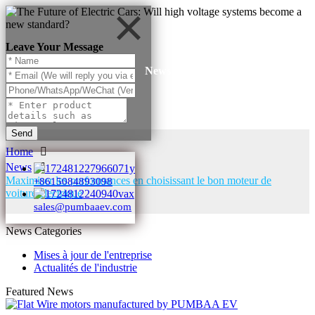
Leave Your Message
News
Send
Home
News
Maximiser les performances en choisissant le bon moteur de
+8615084893098
voiture électrique
sales@pumbaaev.com
News Categories
Mises à jour de l'entreprise
Actualités de l'industrie
Featured News