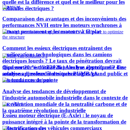
quelle est la différence et quel est le meilleur pour les
véhicules électriques ?
Comparaison des avantages et des inconvénients des
performances NVH entre les moteurs synchrones à
aimant permanent et les moteurs à fil plat
Comment les essieux électriques entraînent des
améliorations technologiques dans les camions
électriques lourds ? Le taux de pénétration devrait
Quel moteur est utilisé dans les bus électriques ? Une
dépasser 20 % d’ici 2026 | Analyse approfondie des
analyse approfondie des technologies grand public et
solutions d'essieux électriques PUMBAA
des tendances de pointe
Analyse des tendances de développement de
l'industrie automobile industrielle dans le contexte de
l'accélération mondiale de la neutralité carbone et de
la quatrième révolution industrielle
Essieu moteur électrique (E-Axle) : le noyau de
puissance intégré à la pointe de la transformation de
l’électrification des véhicules commerciaux