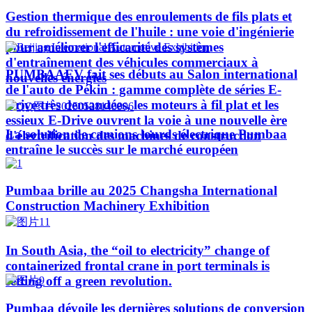
Gestion thermique des enroulements de fils plats et
du refroidissement de l'huile : une voie d'ingénierie
pour améliorer l'efficacité des systèmes
d'entraînement des véhicules commerciaux à
PUMBAAEV fait ses débuts au Salon international
nouvelles énergies
de l'auto de Pékin : gamme complète de séries E-
Drive très demandées, les moteurs à fil plat et les
essieux E-Drive ouvrent la voie à une nouvelle ère
La solution de camions lourds électrique Pumbaa
d'électrification des machines de construction
entraîne le succès sur le marché européen
Pumbaa brille au 2025 Changsha International
Construction Machinery Exhibition
In South Asia, the “oil to electricity” change of
containerized frontal crane in port terminals is
setting off a green revolution.
Pumbaa dévoile les dernières solutions de conversion