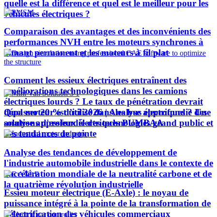
quelle est la différence et quel est le meilleur pour les
véhicules électriques ?
Comparaison des avantages et des inconvénients des
performances NVH entre les moteurs synchrones à
aimant permanent et les moteurs à fil plat
Comment les essieux électriques entraînent des
améliorations technologiques dans les camions
électriques lourds ? Le taux de pénétration devrait
Quel moteur est utilisé dans les bus électriques ? Une
dépasser 20 % d’ici 2026 | Analyse approfondie des
analyse approfondie des technologies grand public et
solutions d'essieux électriques PUMBAA
des tendances de pointe
Analyse des tendances de développement de
l'industrie automobile industrielle dans le contexte de
l'accélération mondiale de la neutralité carbone et de
la quatrième révolution industrielle
Essieu moteur électrique (E-Axle) : le noyau de
puissance intégré à la pointe de la transformation de
l’électrification des véhicules commerciaux