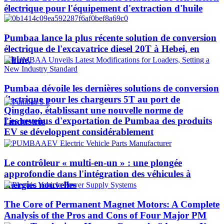
électrique pour l'équipement d'extraction d'huile
Pumbaa lance la plus récente solution de conversion
électrique de l'excavatrice diesel 20T à Hebei, en
Chine,
Pumbaa dévoile les dernières solutions de conversion
électrique pour les chargeurs 5T au port de
Qingdao, établissant une nouvelle norme de
Les revenus d'exportation de Pumbaa des produits
l'industrie
EV se développent considérablement
Le contrôleur « multi-en-un » : une plongée
approfondie dans l'intégration des véhicules à
énergies nouvelles
The Core of Permanent Magnet Motors: A Complete
Analysis of the Pros and Cons of Four Major PM