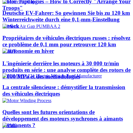
Rotor Topologies – How to Correctly "Arrange Your
Troops"
Deutsche EV-Fahrer: So gewinnen Sie bis zu 120 km
Winterreichweite durch eine 0,1-mm-Einstellung
zurück
Propriétaires de véhicules électriques russes : résolvez
ce problème de 0,1 mm pour retrouver 120 km
d'autonomie en hiver
L'ingénierie derrière les moteurs à 30 000 tr/min
produits en série : une analyse complète des rotors de
1 000 MPa et des méthodologies
La centrale silencieuse : démystifier la transmission
des véhicules électriques
Quelles sont les futures orientations de
développement des moteurs synchrones à aimants
permanents ?