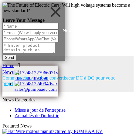
Leave Your Message
News
Send
Home
News
Comment choisir le bon convertisseur DC à DC pour votre
+8615084893098
projet
sales@pumbaaev.com
News Categories
Mises à jour de l'entreprise
Actualités de l'industrie
Featured News