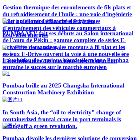
Gestion thermique des enroulements de fils plats et
du refroidissement de l'huile : une voie d'ingénierie
pour améliorer l'efficacité des systèmes
d'entraînement des véhicules commerciaux à
PUMBAAEV fait ses débuts au Salon international
nouvelles énergies
de l'auto de Pékin : gamme complète de séries E-
Drive très demandées, les moteurs à fil plat et les
essieux E-Drive ouvrent la voie à une nouvelle ère
La solution de camions lourds électrique Pumbaa
d'électrification des machines de construction
entraîne le succès sur le marché européen
Pumbaa brille au 2025 Changsha International
Construction Machinery Exhibition
In South Asia, the “oil to electricity” change of
containerized frontal crane in port terminals is
setting off a green revolution.
Pumbaa dévoile les dernières solutions de conversion