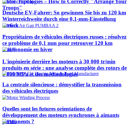
Rotor Topologies – How to Correctly "Arrange Your
Troops"
Deutsche EV-Fahrer: So gewinnen Sie bis zu 120 km
Winterreichweite durch eine 0,1-mm-Einstellung
zurück
Propriétaires de véhicules électriques russes : résolvez
ce problème de 0,1 mm pour retrouver 120 km
d'autonomie en hiver
L'ingénierie derrière les moteurs à 30 000 tr/min
produits en série : une analyse complète des rotors de
1 000 MPa et des méthodologies
La centrale silencieuse : démystifier la transmission
des véhicules électriques
Quelles sont les futures orientations de
développement des moteurs synchrones à aimants
permanents ?