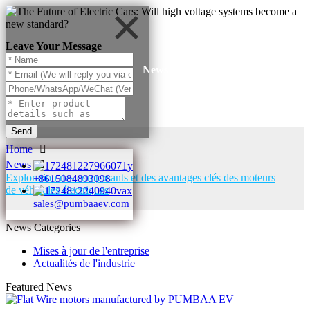
Leave Your Message
News
Send
Home
News
Exploration des composants et des avantages clés des moteurs
+8615084893098
de véhicules électriques
sales@pumbaaev.com
News Categories
Mises à jour de l'entreprise
Actualités de l'industrie
Featured News