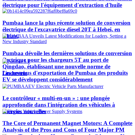
électrique pour l'équipement d'extraction d'huile
Pumbaa lance la plus récente solution de conversion
électrique de l'excavatrice diesel 20T à Hebei, en
Chine,
Pumbaa dévoile les dernières solutions de conversion
électrique pour les chargeurs 5T au port de
Qingdao, établissant une nouvelle norme de
Les revenus d'exportation de Pumbaa des produits
l'industrie
EV se développent considérablement
Le contrôleur « multi-en-un » : une plongée
approfondie dans l'intégration des véhicules à
énergies nouvelles
The Core of Permanent Magnet Motors: A Complete
Analysis of the Pros and Cons of Four Major PM