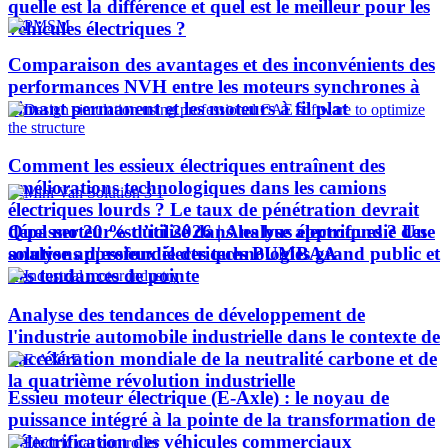
quelle est la différence et quel est le meilleur pour les
véhicules électriques ?
Comparaison des avantages et des inconvénients des
performances NVH entre les moteurs synchrones à
aimant permanent et les moteurs à fil plat
Comment les essieux électriques entraînent des
améliorations technologiques dans les camions
électriques lourds ? Le taux de pénétration devrait
Quel moteur est utilisé dans les bus électriques ? Une
dépasser 20 % d’ici 2026 | Analyse approfondie des
analyse approfondie des technologies grand public et
solutions d'essieux électriques PUMBAA
des tendances de pointe
Analyse des tendances de développement de
l'industrie automobile industrielle dans le contexte de
l'accélération mondiale de la neutralité carbone et de
la quatrième révolution industrielle
Essieu moteur électrique (E-Axle) : le noyau de
puissance intégré à la pointe de la transformation de
l’électrification des véhicules commerciaux