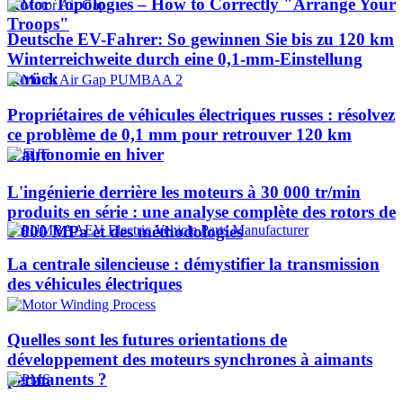
Rotor Topologies – How to Correctly "Arrange Your
Troops"
Deutsche EV-Fahrer: So gewinnen Sie bis zu 120 km
Winterreichweite durch eine 0,1-mm-Einstellung
zurück
Propriétaires de véhicules électriques russes : résolvez
ce problème de 0,1 mm pour retrouver 120 km
d'autonomie en hiver
L'ingénierie derrière les moteurs à 30 000 tr/min
produits en série : une analyse complète des rotors de
1 000 MPa et des méthodologies
La centrale silencieuse : démystifier la transmission
des véhicules électriques
Quelles sont les futures orientations de
développement des moteurs synchrones à aimants
permanents ?