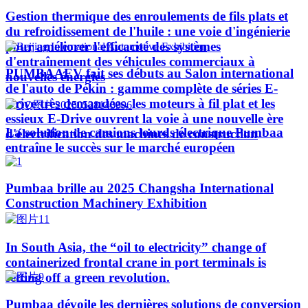
Gestion thermique des enroulements de fils plats et
du refroidissement de l'huile : une voie d'ingénierie
pour améliorer l'efficacité des systèmes
d'entraînement des véhicules commerciaux à
PUMBAAEV fait ses débuts au Salon international
nouvelles énergies
de l'auto de Pékin : gamme complète de séries E-
Drive très demandées, les moteurs à fil plat et les
essieux E-Drive ouvrent la voie à une nouvelle ère
La solution de camions lourds électrique Pumbaa
d'électrification des machines de construction
entraîne le succès sur le marché européen
Pumbaa brille au 2025 Changsha International
Construction Machinery Exhibition
In South Asia, the “oil to electricity” change of
containerized frontal crane in port terminals is
setting off a green revolution.
Pumbaa dévoile les dernières solutions de conversion