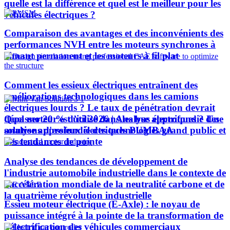
quelle est la différence et quel est le meilleur pour les
véhicules électriques ?
Comparaison des avantages et des inconvénients des
performances NVH entre les moteurs synchrones à
aimant permanent et les moteurs à fil plat
Comment les essieux électriques entraînent des
améliorations technologiques dans les camions
électriques lourds ? Le taux de pénétration devrait
Quel moteur est utilisé dans les bus électriques ? Une
dépasser 20 % d’ici 2026 | Analyse approfondie des
analyse approfondie des technologies grand public et
solutions d'essieux électriques PUMBAA
des tendances de pointe
Analyse des tendances de développement de
l'industrie automobile industrielle dans le contexte de
l'accélération mondiale de la neutralité carbone et de
la quatrième révolution industrielle
Essieu moteur électrique (E-Axle) : le noyau de
puissance intégré à la pointe de la transformation de
l’électrification des véhicules commerciaux