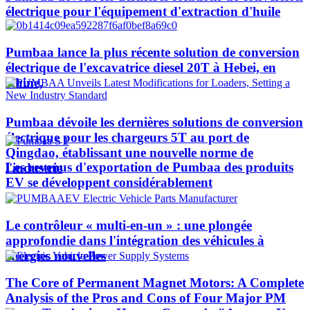
électrique pour l'équipement d'extraction d'huile
Pumbaa lance la plus récente solution de conversion
électrique de l'excavatrice diesel 20T à Hebei, en
Chine,
Pumbaa dévoile les dernières solutions de conversion
électrique pour les chargeurs 5T au port de
Qingdao, établissant une nouvelle norme de
Les revenus d'exportation de Pumbaa des produits
l'industrie
EV se développent considérablement
Le contrôleur « multi-en-un » : une plongée
approfondie dans l'intégration des véhicules à
énergies nouvelles
The Core of Permanent Magnet Motors: A Complete
Analysis of the Pros and Cons of Four Major PM