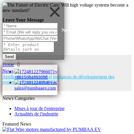
Leave Your Message
News
Send
Home
News
Applications du marché et tendances de développement des
+8615084893098
systèmes de transmission EV
sales@pumbaaev.com
News Categories
Mises à jour de l'entreprise
Actualités de l'industrie
Featured News