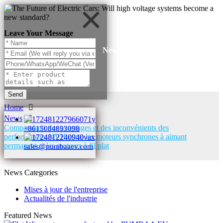
Leave Your Message
News
Send
Home
News
Comparaison des avantages et des inconvénients des
+8615084893098
performances NVH entre les moteurs synchrones à aimant
permanent et les moteurs à fil plat
sales@pumbaaev.com
News Categories
Mises à jour de l'entreprise
Actualités de l'industrie
Featured News