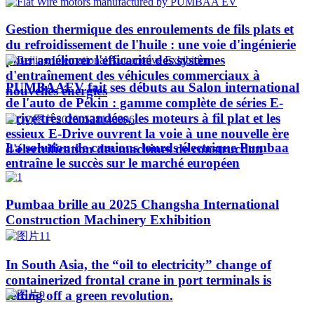
Gestion thermique des enroulements de fils plats et
du refroidissement de l'huile : une voie d'ingénierie
pour améliorer l'efficacité des systèmes
d'entraînement des véhicules commerciaux à
PUMBAAEV fait ses débuts au Salon international
nouvelles énergies
de l'auto de Pékin : gamme complète de séries E-
Drive très demandées, les moteurs à fil plat et les
essieux E-Drive ouvrent la voie à une nouvelle ère
La solution de camions lourds électrique Pumbaa
d'électrification des machines de construction
entraîne le succès sur le marché européen
Pumbaa brille au 2025 Changsha International
Construction Machinery Exhibition
In South Asia, the “oil to electricity” change of
containerized frontal crane in port terminals is
setting off a green revolution.