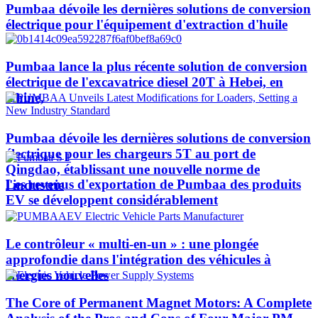
Pumbaa dévoile les dernières solutions de conversion
électrique pour l'équipement d'extraction d'huile
Pumbaa lance la plus récente solution de conversion
électrique de l'excavatrice diesel 20T à Hebei, en
Chine,
Pumbaa dévoile les dernières solutions de conversion
électrique pour les chargeurs 5T au port de
Qingdao, établissant une nouvelle norme de
Les revenus d'exportation de Pumbaa des produits
l'industrie
EV se développent considérablement
Le contrôleur « multi-en-un » : une plongée
approfondie dans l'intégration des véhicules à
énergies nouvelles
The Core of Permanent Magnet Motors: A Complete