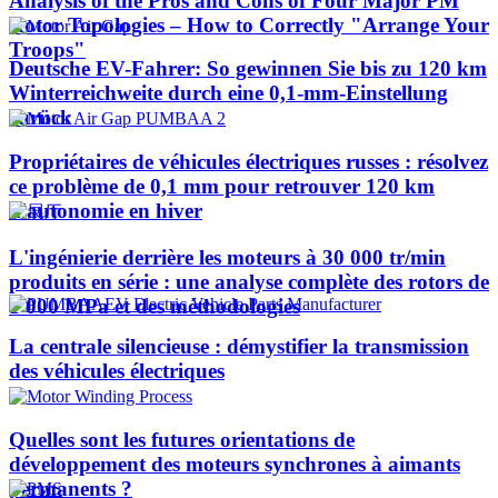
Analysis of the Pros and Cons of Four Major PM
Rotor Topologies – How to Correctly "Arrange Your
Troops"
Deutsche EV-Fahrer: So gewinnen Sie bis zu 120 km
Winterreichweite durch eine 0,1-mm-Einstellung
zurück
Propriétaires de véhicules électriques russes : résolvez
ce problème de 0,1 mm pour retrouver 120 km
d'autonomie en hiver
L'ingénierie derrière les moteurs à 30 000 tr/min
produits en série : une analyse complète des rotors de
1 000 MPa et des méthodologies
La centrale silencieuse : démystifier la transmission
des véhicules électriques
Quelles sont les futures orientations de
développement des moteurs synchrones à aimants
permanents ?