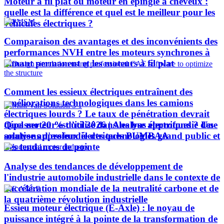
Moteur à fil plat ou moteur en épingle à cheveux :
quelle est la différence et quel est le meilleur pour les
véhicules électriques ?
Comparaison des avantages et des inconvénients des
performances NVH entre les moteurs synchrones à
aimant permanent et les moteurs à fil plat
Comment les essieux électriques entraînent des
améliorations technologiques dans les camions
électriques lourds ? Le taux de pénétration devrait
Quel moteur est utilisé dans les bus électriques ? Une
dépasser 20 % d’ici 2026 | Analyse approfondie des
analyse approfondie des technologies grand public et
solutions d'essieux électriques PUMBAA
des tendances de pointe
Analyse des tendances de développement de
l'industrie automobile industrielle dans le contexte de
l'accélération mondiale de la neutralité carbone et de
la quatrième révolution industrielle
Essieu moteur électrique (E-Axle) : le noyau de
puissance intégré à la pointe de la transformation de