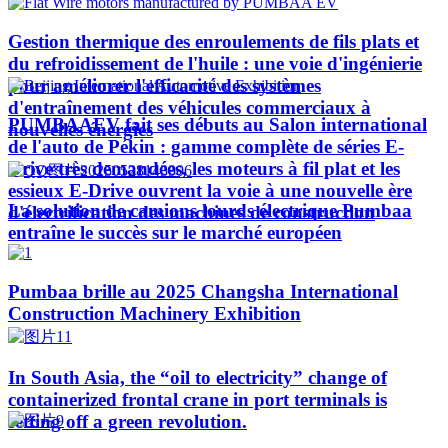
Gestion thermique des enroulements de fils plats et
du refroidissement de l'huile : une voie d'ingénierie
pour améliorer l'efficacité des systèmes
d'entraînement des véhicules commerciaux à
PUMBAAEV fait ses débuts au Salon international
nouvelles énergies
de l'auto de Pékin : gamme complète de séries E-
Drive très demandées, les moteurs à fil plat et les
essieux E-Drive ouvrent la voie à une nouvelle ère
La solution de camions lourds électrique Pumbaa
d'électrification des machines de construction
entraîne le succès sur le marché européen
Pumbaa brille au 2025 Changsha International
Construction Machinery Exhibition
In South Asia, the “oil to electricity” change of
containerized frontal crane in port terminals is
setting off a green revolution.