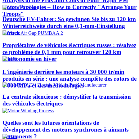
Analysis of the Pros and Cons of Four Major PM
Rotor Topologies – How to Correctly "Arrange Your
Troops"
Deutsche EV-Fahrer: So gewinnen Sie bis zu 120 km
Winterreichweite durch eine 0,1-mm-Einstellung
zurück
Propriétaires de véhicules électriques russes : résolvez
ce problème de 0,1 mm pour retrouver 120 km
d'autonomie en hiver
L'ingénierie derrière les moteurs à 30 000 tr/min
produits en série : une analyse complète des rotors de
1 000 MPa et des méthodologies
La centrale silencieuse : démystifier la transmission
des véhicules électriques
Quelles sont les futures orientations de
développement des moteurs synchrones à aimants
permanents ?