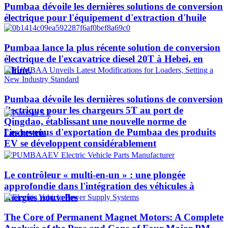
Pumbaa dévoile les dernières solutions de conversion
électrique pour l'équipement d'extraction d'huile
Pumbaa lance la plus récente solution de conversion
électrique de l'excavatrice diesel 20T à Hebei, en
Chine,
Pumbaa dévoile les dernières solutions de conversion
électrique pour les chargeurs 5T au port de
Qingdao, établissant une nouvelle norme de
Les revenus d'exportation de Pumbaa des produits
l'industrie
EV se développent considérablement
Le contrôleur « multi-en-un » : une plongée
approfondie dans l'intégration des véhicules à
énergies nouvelles
The Core of Permanent Magnet Motors: A Complete