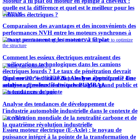
Moteur à fil plat ou moteur en épingle à cheveux :
quelle est la différence et quel est le meilleur pour les
véhicules électriques ?
Comparaison des avantages et des inconvénients des
performances NVH entre les moteurs synchrones à
aimant permanent et les moteurs à fil plat
Comment les essieux électriques entraînent des
améliorations technologiques dans les camions
électriques lourds ? Le taux de pénétration devrait
Quel moteur est utilisé dans les bus électriques ? Une
dépasser 20 % d’ici 2026 | Analyse approfondie des
analyse approfondie des technologies grand public et
solutions d'essieux électriques PUMBAA
des tendances de pointe
Analyse des tendances de développement de
l'industrie automobile industrielle dans le contexte de
l'accélération mondiale de la neutralité carbone et de
la quatrième révolution industrielle
Essieu moteur électrique (E-Axle) : le noyau de
puissance intégré à la pointe de la transformation de