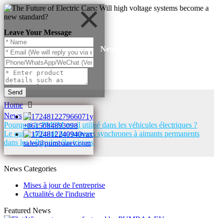
Leave Your Message
News
Send
Home
News
Pourquoi le PMSM est-il utilisé dans les véhicules électriques ?
+8615084893098
Le guide définitif des moteurs synchrones à aimants permanents
dans les véhicules électriques
sales@pumbaaev.com
News Categories
Mises à jour de l'entreprise
Actualités de l'industrie
Featured News