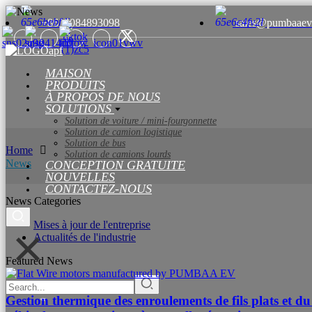
+8615084893098
sales@pumbaaev
MAISON
PRODUITS
À PROPOS DE NOUS
SOLUTIONS
Solution de voiture / mini-fourgonnette
Solution de camion logistique
Solution de bus
Home
Solution de camions lourds
News
CONCEPTION GRATUITE
NOUVELLES
CONTACTEZ-NOUS
News Categories
Mises à jour de l'entreprise
Actualités de l'industrie
Featured News
Gestion thermique des enroulements de fils plats et du 