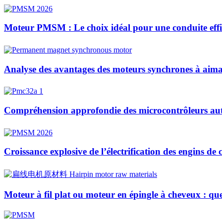
Moteur PMSM : Le choix idéal pour une conduite effic
Analyse des avantages des moteurs synchrones à aiman
Compréhension approfondie des microcontrôleurs auto
Croissance explosive de l’électrification des engins de
Moteur à fil plat ou moteur en épingle à cheveux : quelle