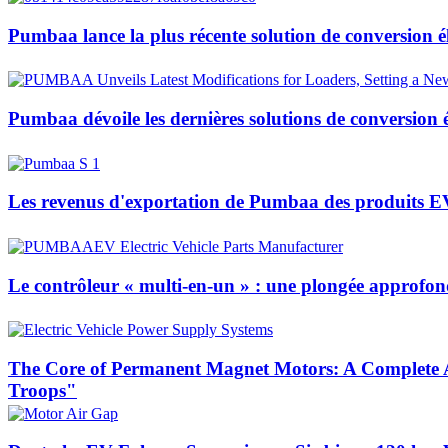
Pumbaa lance la plus récente solution de conversion él
Pumbaa dévoile les dernières solutions de conversion 
Les revenus d'exportation de Pumbaa des produits E
Le contrôleur « multi-en-un » : une plongée approfondi
The Core of Permanent Magnet Motors: A Complete A
Troops"