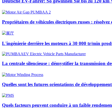
Deutsche EV-Fahrer: So gewinnen Sie bis zu 120 km 
Propriétaires de véhicules électriques russes : résol
L'ingénierie derrière les moteurs à 30 000 tr/min prod
La centrale silencieuse : démystifier la transmission de
Quelles sont les futures orientations de développeme
Quels facteurs peuvent conduire à un faible rendeme