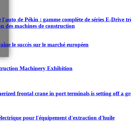
auto de Pékin : gamme complète de séries E-Drive très d
ion des machines de construction
aîne le succès sur le marché européen
truction Machinery Exhibition
nerized frontal crane in port terminals is setting off a g
électrique pour l'équipement d'extraction d'huile