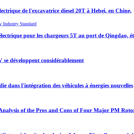
ectrique de l'excavatrice diesel 20T à Hebei, en Chine,
électrique pour les chargeurs 5T au port de Qingdao, ét
V se développent considérablement
e dans l'intégration des véhicules à énergies nouvelles
nalysis of the Pros and Cons of Four Major PM Rotor