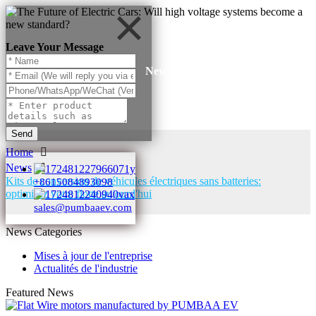
Leave Your Message
News
Send
Home
News
Kits de conversion de véhicules électriques sans batteries:
+8615084893098
optimisez votre flotte aujourd'hui
sales@pumbaaev.com
News Categories
Mises à jour de l'entreprise
Actualités de l'industrie
Featured News