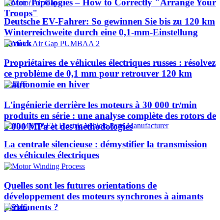
Rotor Topologies – How to Correctly "Arrange Your
Troops"
Deutsche EV-Fahrer: So gewinnen Sie bis zu 120 km
Winterreichweite durch eine 0,1-mm-Einstellung
zurück
Propriétaires de véhicules électriques russes : résolvez
ce problème de 0,1 mm pour retrouver 120 km
d'autonomie en hiver
L'ingénierie derrière les moteurs à 30 000 tr/min
produits en série : une analyse complète des rotors de
1 000 MPa et des méthodologies
La centrale silencieuse : démystifier la transmission
des véhicules électriques
Quelles sont les futures orientations de
développement des moteurs synchrones à aimants
permanents ?