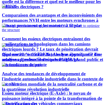
quelle est la différence et quel est le meilleur pour les
véhicules électriques ?
Comparaison des avantages et des inconvénients des
performances NVH entre les moteurs synchrones à
aimant permanent et les moteurs à fil plat
Comment les essieux électriques entraînent des
améliorations technologiques dans les camions
électriques lourds ? Le taux de pénétration devrait
Quel moteur est utilisé dans les bus électriques ? Une
dépasser 20 % d’ici 2026 | Analyse approfondie des
analyse approfondie des technologies grand public et
solutions d'essieux électriques PUMBAA
des tendances de pointe
Analyse des tendances de développement de
l'industrie automobile industrielle dans le contexte de
l'accélération mondiale de la neutralité carbone et de
la quatrième révolution industrielle
Essieu moteur électrique (E-Axle) : le noyau de
puissance intégré à la pointe de la transformation de
l’électrification des véhicules commerciaux