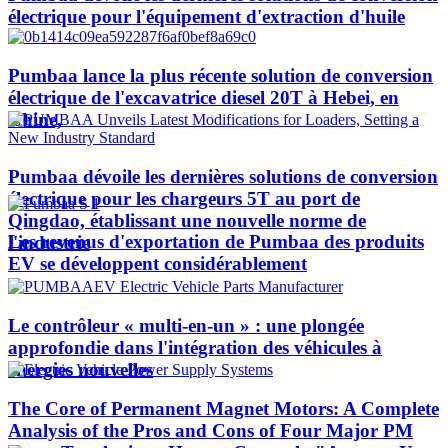
électrique pour l'équipement d'extraction d'huile
Pumbaa lance la plus récente solution de conversion
électrique de l'excavatrice diesel 20T à Hebei, en
Chine,
Pumbaa dévoile les dernières solutions de conversion
électrique pour les chargeurs 5T au port de
Qingdao, établissant une nouvelle norme de
Les revenus d'exportation de Pumbaa des produits
l'industrie
EV se développent considérablement
Le contrôleur « multi-en-un » : une plongée
approfondie dans l'intégration des véhicules à
énergies nouvelles
The Core of Permanent Magnet Motors: A Complete
Analysis of the Pros and Cons of Four Major PM