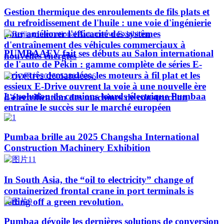
Gestion thermique des enroulements de fils plats et
du refroidissement de l'huile : une voie d'ingénierie
pour améliorer l'efficacité des systèmes
d'entraînement des véhicules commerciaux à
PUMBAAEV fait ses débuts au Salon international
nouvelles énergies
de l'auto de Pékin : gamme complète de séries E-
Drive très demandées, les moteurs à fil plat et les
essieux E-Drive ouvrent la voie à une nouvelle ère
La solution de camions lourds électrique Pumbaa
d'électrification des machines de construction
entraîne le succès sur le marché européen
Pumbaa brille au 2025 Changsha International
Construction Machinery Exhibition
In South Asia, the “oil to electricity” change of
containerized frontal crane in port terminals is
setting off a green revolution.
Pumbaa dévoile les dernières solutions de conversion