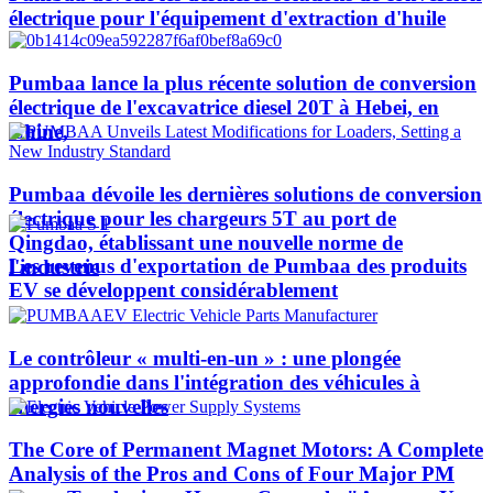
électrique pour l'équipement d'extraction d'huile
Pumbaa lance la plus récente solution de conversion
électrique de l'excavatrice diesel 20T à Hebei, en
Chine,
Pumbaa dévoile les dernières solutions de conversion
électrique pour les chargeurs 5T au port de
Qingdao, établissant une nouvelle norme de
Les revenus d'exportation de Pumbaa des produits
l'industrie
EV se développent considérablement
Le contrôleur « multi-en-un » : une plongée
approfondie dans l'intégration des véhicules à
énergies nouvelles
The Core of Permanent Magnet Motors: A Complete
Analysis of the Pros and Cons of Four Major PM