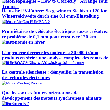
Rotor Topologies – How to Correctly "Arrange Your
Troops"
Deutsche EV-Fahrer: So gewinnen Sie bis zu 120 km
Winterreichweite durch eine 0,1-mm-Einstellung
zurück
Propriétaires de véhicules électriques russes : résolvez
ce problème de 0,1 mm pour retrouver 120 km
d'autonomie en hiver
L'ingénierie derrière les moteurs à 30 000 tr/min
produits en série : une analyse complète des rotors de
1 000 MPa et des méthodologies
La centrale silencieuse : démystifier la transmission
des véhicules électriques
Quelles sont les futures orientations de
développement des moteurs synchrones à aimants
permanents ?