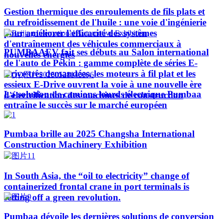
Gestion thermique des enroulements de fils plats et
du refroidissement de l'huile : une voie d'ingénierie
pour améliorer l'efficacité des systèmes
d'entraînement des véhicules commerciaux à
PUMBAAEV fait ses débuts au Salon international
nouvelles énergies
de l'auto de Pékin : gamme complète de séries E-
Drive très demandées, les moteurs à fil plat et les
essieux E-Drive ouvrent la voie à une nouvelle ère
La solution de camions lourds électrique Pumbaa
d'électrification des machines de construction
entraîne le succès sur le marché européen
Pumbaa brille au 2025 Changsha International
Construction Machinery Exhibition
In South Asia, the “oil to electricity” change of
containerized frontal crane in port terminals is
setting off a green revolution.
Pumbaa dévoile les dernières solutions de conversion