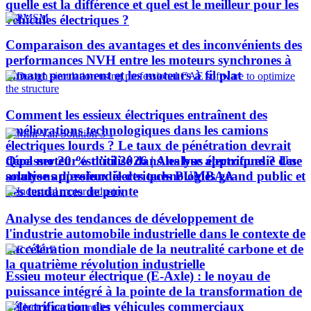
quelle est la différence et quel est le meilleur pour les
véhicules électriques ?
Comparaison des avantages et des inconvénients des
performances NVH entre les moteurs synchrones à
aimant permanent et les moteurs à fil plat
Comment les essieux électriques entraînent des
améliorations technologiques dans les camions
électriques lourds ? Le taux de pénétration devrait
Quel moteur est utilisé dans les bus électriques ? Une
dépasser 20 % d’ici 2026 | Analyse approfondie des
analyse approfondie des technologies grand public et
solutions d'essieux électriques PUMBAA
des tendances de pointe
Analyse des tendances de développement de
l'industrie automobile industrielle dans le contexte de
l'accélération mondiale de la neutralité carbone et de
la quatrième révolution industrielle
Essieu moteur électrique (E-Axle) : le noyau de
puissance intégré à la pointe de la transformation de
l’électrification des véhicules commerciaux