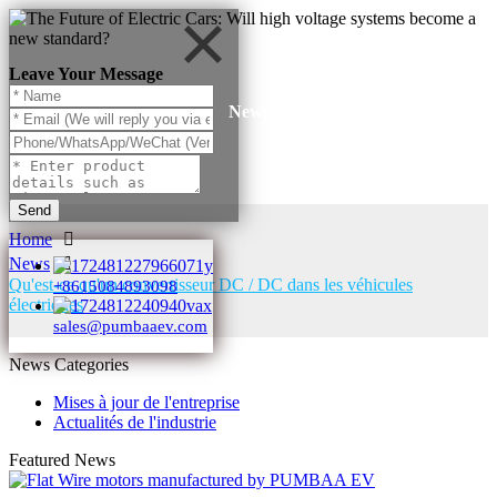
Leave Your Message
News
Send
Home
News
Qu'est-ce qu'un convertisseur DC / DC dans les véhicules
+8615084893098
électriques
sales@pumbaaev.com
News Categories
Mises à jour de l'entreprise
Actualités de l'industrie
Featured News