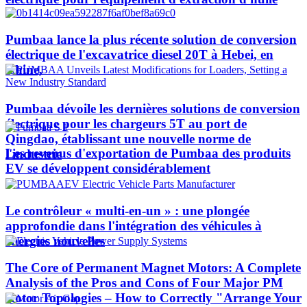
Pumbaa lance la plus récente solution de conversion
électrique de l'excavatrice diesel 20T à Hebei, en
Chine,
Pumbaa dévoile les dernières solutions de conversion
électrique pour les chargeurs 5T au port de
Qingdao, établissant une nouvelle norme de
Les revenus d'exportation de Pumbaa des produits
l'industrie
EV se développent considérablement
Le contrôleur « multi-en-un » : une plongée
approfondie dans l'intégration des véhicules à
énergies nouvelles
The Core of Permanent Magnet Motors: A Complete
Analysis of the Pros and Cons of Four Major PM
Rotor Topologies – How to Correctly "Arrange Your