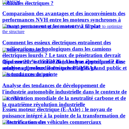
véhicules électriques ?
Comparaison des avantages et des inconvénients des
performances NVH entre les moteurs synchrones à
aimant permanent et les moteurs à fil plat
Comment les essieux électriques entraînent des
améliorations technologiques dans les camions
électriques lourds ? Le taux de pénétration devrait
Quel moteur est utilisé dans les bus électriques ? Une
dépasser 20 % d’ici 2026 | Analyse approfondie des
analyse approfondie des technologies grand public et
solutions d'essieux électriques PUMBAA
des tendances de pointe
Analyse des tendances de développement de
l'industrie automobile industrielle dans le contexte de
l'accélération mondiale de la neutralité carbone et de
la quatrième révolution industrielle
Essieu moteur électrique (E-Axle) : le noyau de
puissance intégré à la pointe de la transformation de
l’électrification des véhicules commerciaux