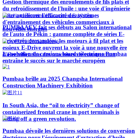
Gestion thermique des enroulements de fils plats et
du refroidissement de l'huile : une voie d'ingénierie
pour améliorer l'efficacité des systèmes
d'entraînement des véhicules commerciaux à
PUMBAAEV fait ses débuts au Salon international
nouvelles énergies
de l'auto de Pékin : gamme complète de séries E-
Drive très demandées, les moteurs à fil plat et les
essieux E-Drive ouvrent la voie à une nouvelle ère
La solution de camions lourds électrique Pumbaa
d'électrification des machines de construction
entraîne le succès sur le marché européen
Pumbaa brille au 2025 Changsha International
Construction Machinery Exhibition
In South Asia, the “oil to electricity” change of
containerized frontal crane in port terminals is
setting off a green revolution.
Pumbaa dévoile les dernières solutions de conversion
électrique pour l'équipement d'extraction d'huile