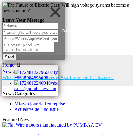
Leave Your Message
News
Send
Home
News
What Sets an EV Car Inverter Apart from an ICE Inverter?
+8615084893098
sales@pumbaaev.com
News Categories
Mises à jour de l'entreprise
Actualités de l'industrie
Featured News