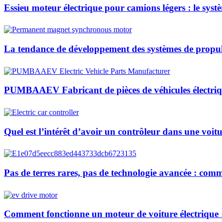
Essieu moteur électrique pour camions légers : le syst
La tendance de développement des systèmes de propul
PUMBAAEV Fabricant de pièces de véhicules électriq
Quel est l’intérêt d’avoir un contrôleur dans une voitu
Pas de terres rares, pas de technologie avancée : co
Comment fonctionne un moteur de voiture électrique :