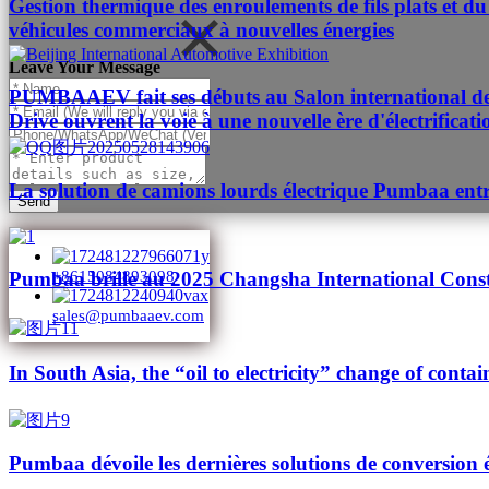
Gestion thermique des enroulements de fils plats et du 
véhicules commerciaux à nouvelles énergies
Leave Your Message
PUMBAAEV fait ses débuts au Salon international de l'
Drive ouvrent la voie à une nouvelle ère d'électrificat
La solution de camions lourds électrique Pumbaa entr
Send
Pumbaa brille au 2025 Changsha International Cons
+8615084893098
sales@pumbaaev.com
In South Asia, the “oil to electricity” change of contai
Pumbaa dévoile les dernières solutions de conversion 