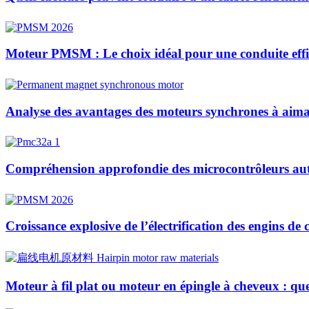
Moteur PMSM : Le choix idéal pour une conduite effic
Analyse des avantages des moteurs synchrones à aiman
Compréhension approfondie des microcontrôleurs auto
Croissance explosive de l’électrification des engins de
Moteur à fil plat ou moteur en épingle à cheveux : quelle