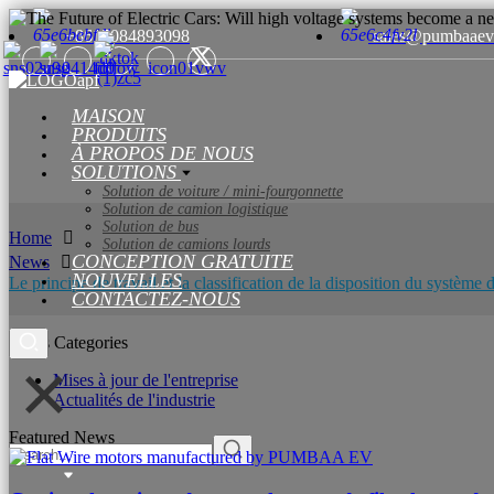
+8615084893098
sales@pumbaaev
MAISON
PRODUITS
À PROPOS DE NOUS
SOLUTIONS
Solution de voiture / mini-fourgonnette
Solution de camion logistique
Solution de bus
Home
Solution de camions lourds
CONCEPTION GRATUITE
News
NOUVELLES
Le principe de travail et la classification de la disposition du système
CONTACTEZ-NOUS
News Categories
Mises à jour de l'entreprise
Actualités de l'industrie
Featured News