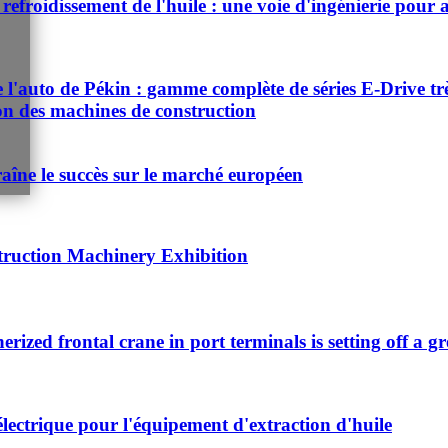
refroidissement de l'huile : une voie d'ingénierie pour a
auto de Pékin : gamme complète de séries E-Drive très d
ion des machines de construction
aîne le succès sur le marché européen
truction Machinery Exhibition
nerized frontal crane in port terminals is setting off a g
électrique pour l'équipement d'extraction d'huile