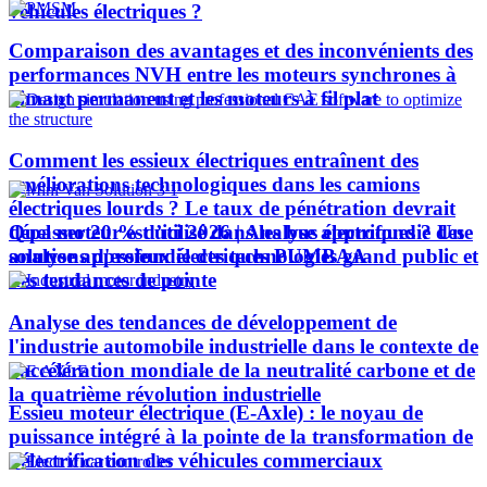
véhicules électriques ?
Comparaison des avantages et des inconvénients des
performances NVH entre les moteurs synchrones à
aimant permanent et les moteurs à fil plat
Comment les essieux électriques entraînent des
améliorations technologiques dans les camions
électriques lourds ? Le taux de pénétration devrait
Quel moteur est utilisé dans les bus électriques ? Une
dépasser 20 % d’ici 2026 | Analyse approfondie des
analyse approfondie des technologies grand public et
solutions d'essieux électriques PUMBAA
des tendances de pointe
Analyse des tendances de développement de
l'industrie automobile industrielle dans le contexte de
l'accélération mondiale de la neutralité carbone et de
la quatrième révolution industrielle
Essieu moteur électrique (E-Axle) : le noyau de
puissance intégré à la pointe de la transformation de
l’électrification des véhicules commerciaux