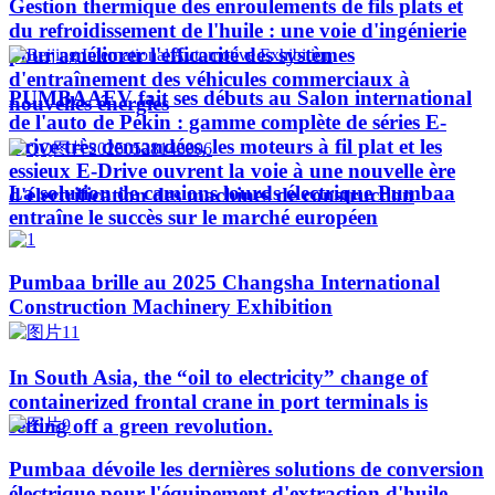
Gestion thermique des enroulements de fils plats et
du refroidissement de l'huile : une voie d'ingénierie
pour améliorer l'efficacité des systèmes
d'entraînement des véhicules commerciaux à
PUMBAAEV fait ses débuts au Salon international
nouvelles énergies
de l'auto de Pékin : gamme complète de séries E-
Drive très demandées, les moteurs à fil plat et les
essieux E-Drive ouvrent la voie à une nouvelle ère
La solution de camions lourds électrique Pumbaa
d'électrification des machines de construction
entraîne le succès sur le marché européen
Pumbaa brille au 2025 Changsha International
Construction Machinery Exhibition
In South Asia, the “oil to electricity” change of
containerized frontal crane in port terminals is
setting off a green revolution.
Pumbaa dévoile les dernières solutions de conversion
électrique pour l'équipement d'extraction d'huile