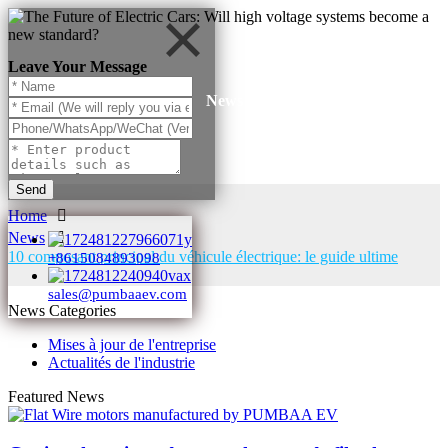
Leave Your Message
News
Send
Home
News
10 composant principal du véhicule électrique: le guide ultime
+8615084893098
sales@pumbaaev.com
News Categories
Mises à jour de l'entreprise
Actualités de l'industrie
Featured News