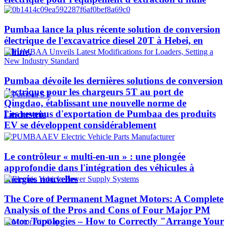
Pumbaa lance la plus récente solution de conversion
électrique de l'excavatrice diesel 20T à Hebei, en
Chine,
Pumbaa dévoile les dernières solutions de conversion
électrique pour les chargeurs 5T au port de
Qingdao, établissant une nouvelle norme de
Les revenus d'exportation de Pumbaa des produits
l'industrie
EV se développent considérablement
Le contrôleur « multi-en-un » : une plongée
approfondie dans l'intégration des véhicules à
énergies nouvelles
The Core of Permanent Magnet Motors: A Complete
Analysis of the Pros and Cons of Four Major PM
Rotor Topologies – How to Correctly "Arrange Your