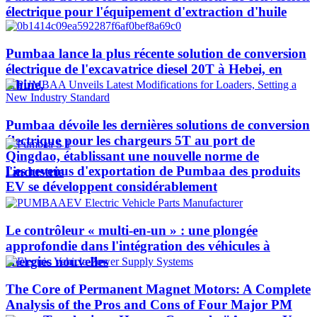
électrique pour l'équipement d'extraction d'huile
Pumbaa lance la plus récente solution de conversion
électrique de l'excavatrice diesel 20T à Hebei, en
Chine,
Pumbaa dévoile les dernières solutions de conversion
électrique pour les chargeurs 5T au port de
Qingdao, établissant une nouvelle norme de
Les revenus d'exportation de Pumbaa des produits
l'industrie
EV se développent considérablement
Le contrôleur « multi-en-un » : une plongée
approfondie dans l'intégration des véhicules à
énergies nouvelles
The Core of Permanent Magnet Motors: A Complete
Analysis of the Pros and Cons of Four Major PM