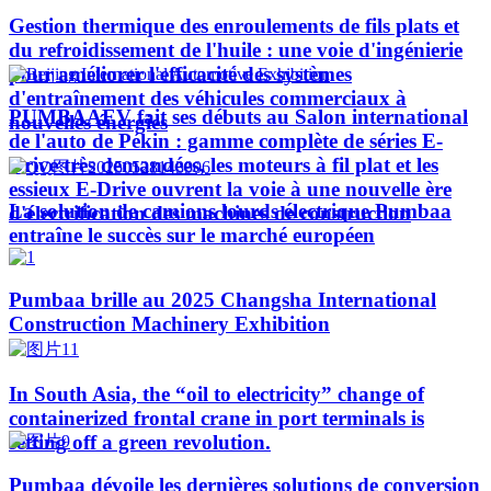
Gestion thermique des enroulements de fils plats et
du refroidissement de l'huile : une voie d'ingénierie
pour améliorer l'efficacité des systèmes
d'entraînement des véhicules commerciaux à
PUMBAAEV fait ses débuts au Salon international
nouvelles énergies
de l'auto de Pékin : gamme complète de séries E-
Drive très demandées, les moteurs à fil plat et les
essieux E-Drive ouvrent la voie à une nouvelle ère
La solution de camions lourds électrique Pumbaa
d'électrification des machines de construction
entraîne le succès sur le marché européen
Pumbaa brille au 2025 Changsha International
Construction Machinery Exhibition
In South Asia, the “oil to electricity” change of
containerized frontal crane in port terminals is
setting off a green revolution.
Pumbaa dévoile les dernières solutions de conversion