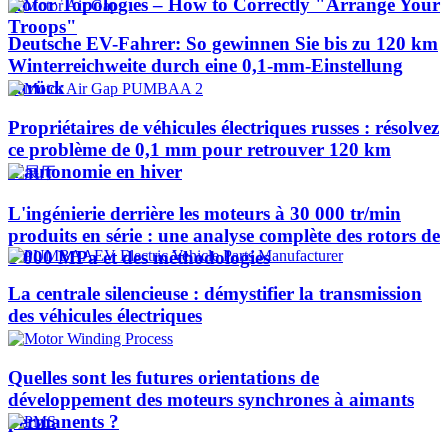
Rotor Topologies – How to Correctly "Arrange Your
Troops"
Deutsche EV-Fahrer: So gewinnen Sie bis zu 120 km
Winterreichweite durch eine 0,1-mm-Einstellung
zurück
Propriétaires de véhicules électriques russes : résolvez
ce problème de 0,1 mm pour retrouver 120 km
d'autonomie en hiver
L'ingénierie derrière les moteurs à 30 000 tr/min
produits en série : une analyse complète des rotors de
1 000 MPa et des méthodologies
La centrale silencieuse : démystifier la transmission
des véhicules électriques
Quelles sont les futures orientations de
développement des moteurs synchrones à aimants
permanents ?