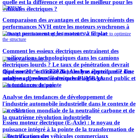
quelle est la différence et quel est le meilleur pour les
véhicules électriques ?
Comparaison des avantages et des inconvénients des
performances NVH entre les moteurs synchrones à
aimant permanent et les moteurs à fil plat
Comment les essieux électriques entraînent des
améliorations technologiques dans les camions
électriques lourds ? Le taux de pénétration devrait
Quel moteur est utilisé dans les bus électriques ? Une
dépasser 20 % d’ici 2026 | Analyse approfondie des
analyse approfondie des technologies grand public et
solutions d'essieux électriques PUMBAA
des tendances de pointe
Analyse des tendances de développement de
l'industrie automobile industrielle dans le contexte de
l'accélération mondiale de la neutralité carbone et de
la quatrième révolution industrielle
Essieu moteur électrique (E-Axle) : le noyau de
puissance intégré à la pointe de la transformation de
l’électrification des véhicules commerciaux