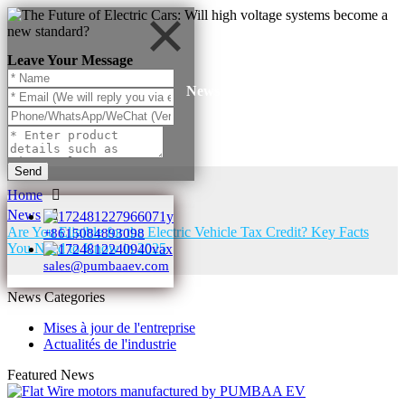
Leave Your Message
News
Send
Home
News
Are You Eligible for the Electric Vehicle Tax Credit? Key Facts
+8615084893098
You Need to Know in 2025
sales@pumbaaev.com
News Categories
Mises à jour de l'entreprise
Actualités de l'industrie
Featured News