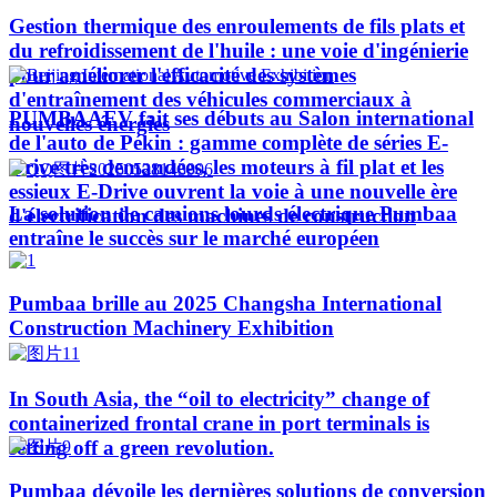
Gestion thermique des enroulements de fils plats et
du refroidissement de l'huile : une voie d'ingénierie
pour améliorer l'efficacité des systèmes
d'entraînement des véhicules commerciaux à
PUMBAAEV fait ses débuts au Salon international
nouvelles énergies
de l'auto de Pékin : gamme complète de séries E-
Drive très demandées, les moteurs à fil plat et les
essieux E-Drive ouvrent la voie à une nouvelle ère
La solution de camions lourds électrique Pumbaa
d'électrification des machines de construction
entraîne le succès sur le marché européen
Pumbaa brille au 2025 Changsha International
Construction Machinery Exhibition
In South Asia, the “oil to electricity” change of
containerized frontal crane in port terminals is
setting off a green revolution.
Pumbaa dévoile les dernières solutions de conversion