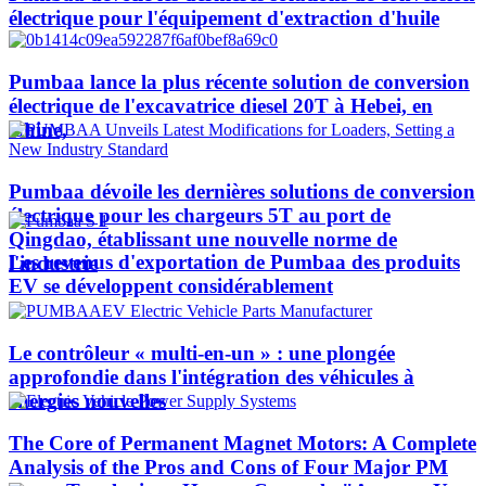
électrique pour l'équipement d'extraction d'huile
Pumbaa lance la plus récente solution de conversion
électrique de l'excavatrice diesel 20T à Hebei, en
Chine,
Pumbaa dévoile les dernières solutions de conversion
électrique pour les chargeurs 5T au port de
Qingdao, établissant une nouvelle norme de
Les revenus d'exportation de Pumbaa des produits
l'industrie
EV se développent considérablement
Le contrôleur « multi-en-un » : une plongée
approfondie dans l'intégration des véhicules à
énergies nouvelles
The Core of Permanent Magnet Motors: A Complete
Analysis of the Pros and Cons of Four Major PM