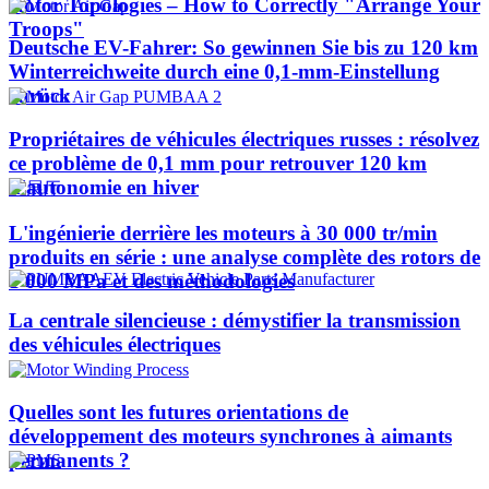
Rotor Topologies – How to Correctly "Arrange Your
Troops"
Deutsche EV-Fahrer: So gewinnen Sie bis zu 120 km
Winterreichweite durch eine 0,1-mm-Einstellung
zurück
Propriétaires de véhicules électriques russes : résolvez
ce problème de 0,1 mm pour retrouver 120 km
d'autonomie en hiver
L'ingénierie derrière les moteurs à 30 000 tr/min
produits en série : une analyse complète des rotors de
1 000 MPa et des méthodologies
La centrale silencieuse : démystifier la transmission
des véhicules électriques
Quelles sont les futures orientations de
développement des moteurs synchrones à aimants
permanents ?