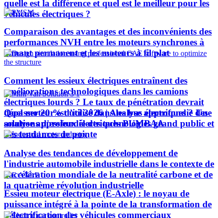
quelle est la différence et quel est le meilleur pour les
véhicules électriques ?
Comparaison des avantages et des inconvénients des
performances NVH entre les moteurs synchrones à
aimant permanent et les moteurs à fil plat
Comment les essieux électriques entraînent des
améliorations technologiques dans les camions
électriques lourds ? Le taux de pénétration devrait
Quel moteur est utilisé dans les bus électriques ? Une
dépasser 20 % d’ici 2026 | Analyse approfondie des
analyse approfondie des technologies grand public et
solutions d'essieux électriques PUMBAA
des tendances de pointe
Analyse des tendances de développement de
l'industrie automobile industrielle dans le contexte de
l'accélération mondiale de la neutralité carbone et de
la quatrième révolution industrielle
Essieu moteur électrique (E-Axle) : le noyau de
puissance intégré à la pointe de la transformation de
l’électrification des véhicules commerciaux