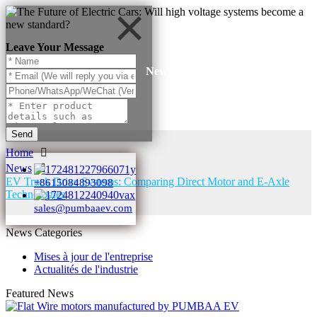
Leave Your Message
News
Send
Home
News
EV Truck Drive Systems: Comparing Direct Motor and E-Axle
+8615084893098
Technologies
sales@pumbaaev.com
News Categories
Mises à jour de l'entreprise
Actualités de l'industrie
Featured News