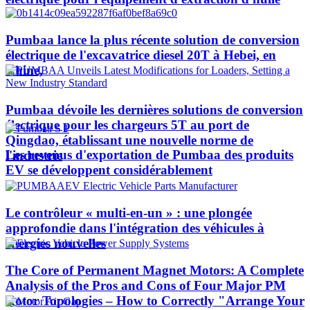
Pumbaa lance la plus récente solution de conversion
électrique de l'excavatrice diesel 20T à Hebei, en
Chine,
Pumbaa dévoile les dernières solutions de conversion
électrique pour les chargeurs 5T au port de
Qingdao, établissant une nouvelle norme de
Les revenus d'exportation de Pumbaa des produits
l'industrie
EV se développent considérablement
Le contrôleur « multi-en-un » : une plongée
approfondie dans l'intégration des véhicules à
énergies nouvelles
The Core of Permanent Magnet Motors: A Complete
Analysis of the Pros and Cons of Four Major PM
Rotor Topologies – How to Correctly "Arrange Your