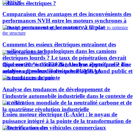
véhicules électriques ?
Comparaison des avantages et des inconvénients des
performances NVH entre les moteurs synchrones à
aimant permanent et les moteurs à fil plat
Comment les essieux électriques entraînent des
améliorations technologiques dans les camions
électriques lourds ? Le taux de pénétration devrait
Quel moteur est utilisé dans les bus électriques ? Une
dépasser 20 % d’ici 2026 | Analyse approfondie des
analyse approfondie des technologies grand public et
solutions d'essieux électriques PUMBAA
des tendances de pointe
Analyse des tendances de développement de
l'industrie automobile industrielle dans le contexte de
l'accélération mondiale de la neutralité carbone et de
la quatrième révolution industrielle
Essieu moteur électrique (E-Axle) : le noyau de
puissance intégré à la pointe de la transformation de
l’électrification des véhicules commerciaux