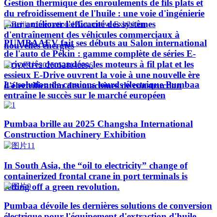
Gestion thermique des enroulements de fils plats et
du refroidissement de l'huile : une voie d'ingénierie
pour améliorer l'efficacité des systèmes
d'entraînement des véhicules commerciaux à
PUMBAAEV fait ses débuts au Salon international
nouvelles énergies
de l'auto de Pékin : gamme complète de séries E-
Drive très demandées, les moteurs à fil plat et les
essieux E-Drive ouvrent la voie à une nouvelle ère
La solution de camions lourds électrique Pumbaa
d'électrification des machines de construction
entraîne le succès sur le marché européen
Pumbaa brille au 2025 Changsha International
Construction Machinery Exhibition
In South Asia, the “oil to electricity” change of
containerized frontal crane in port terminals is
setting off a green revolution.
Pumbaa dévoile les dernières solutions de conversion
électrique pour l'équipement d'extraction d'huile