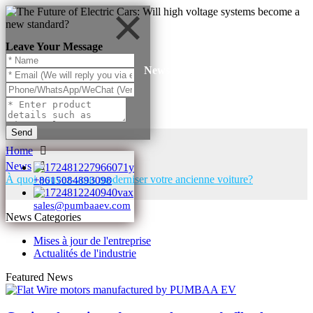
Leave Your Message
News
Send
Home
News
À quoi pouvez-vous moderniser votre ancienne voiture?
+8615084893098
sales@pumbaaev.com
News Categories
Mises à jour de l'entreprise
Actualités de l'industrie
Featured News