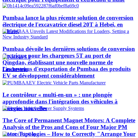
Pumbaa lance la plus récente solution de conversion
électrique de l'excavatrice diesel 20T à Hebei, en
Chine,
Pumbaa dévoile les dernières solutions de conversion
électrique pour les chargeurs 5T au port de
Qingdao, établissant une nouvelle norme de
Les revenus d'exportation de Pumbaa des produits
l'industrie
EV se développent considérablement
Le contrôleur « multi-en-un » : une plongée
approfondie dans l'intégration des véhicules à
énergies nouvelles
The Core of Permanent Magnet Motors: A Complete
Analysis of the Pros and Cons of Four Major PM
Rotor Topologies – How to Correctly "Arrange Your