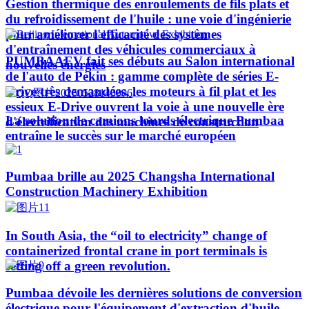
Gestion thermique des enroulements de fils plats et
du refroidissement de l'huile : une voie d'ingénierie
pour améliorer l'efficacité des systèmes
d'entraînement des véhicules commerciaux à
PUMBAAEV fait ses débuts au Salon international
nouvelles énergies
de l'auto de Pékin : gamme complète de séries E-
Drive très demandées, les moteurs à fil plat et les
essieux E-Drive ouvrent la voie à une nouvelle ère
La solution de camions lourds électrique Pumbaa
d'électrification des machines de construction
entraîne le succès sur le marché européen
Pumbaa brille au 2025 Changsha International
Construction Machinery Exhibition
In South Asia, the “oil to electricity” change of
containerized frontal crane in port terminals is
setting off a green revolution.
Pumbaa dévoile les dernières solutions de conversion
électrique pour l'équipement d'extraction d'huile