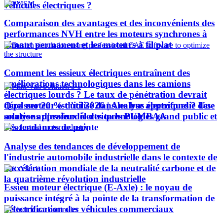
véhicules électriques ?
Comparaison des avantages et des inconvénients des
performances NVH entre les moteurs synchrones à
aimant permanent et les moteurs à fil plat
Comment les essieux électriques entraînent des
améliorations technologiques dans les camions
électriques lourds ? Le taux de pénétration devrait
Quel moteur est utilisé dans les bus électriques ? Une
dépasser 20 % d’ici 2026 | Analyse approfondie des
analyse approfondie des technologies grand public et
solutions d'essieux électriques PUMBAA
des tendances de pointe
Analyse des tendances de développement de
l'industrie automobile industrielle dans le contexte de
l'accélération mondiale de la neutralité carbone et de
la quatrième révolution industrielle
Essieu moteur électrique (E-Axle) : le noyau de
puissance intégré à la pointe de la transformation de
l’électrification des véhicules commerciaux