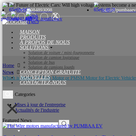
+8615084893098
sales@pumbaaev
MAISON
PRODUITS
À PROPOS DE NOUS
SOLUTIONS
Solution de voiture / mini-fourgonnette
Solution de camion logistique
Solution de bus
Home
Solution de camions lourds
CONCEPTION GRATUITE
News
NOUVELLES
Which is Better: EV Hub Motor or PMSM Motor for Electric Vehicle
CONTACTEZ-NOUS
News Categories
Mises à jour de l'entreprise
Actualités de l'industrie
Featured News