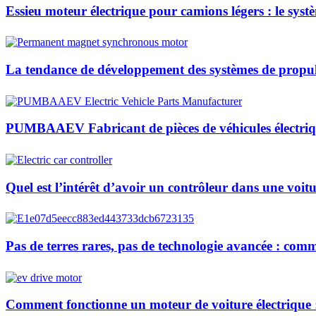
Essieu moteur électrique pour camions légers : le syst
La tendance de développement des systèmes de propul
PUMBAAEV Fabricant de pièces de véhicules électriq
Quel est l’intérêt d’avoir un contrôleur dans une voitu
Pas de terres rares, pas de technologie avancée : co
Comment fonctionne un moteur de voiture électrique :