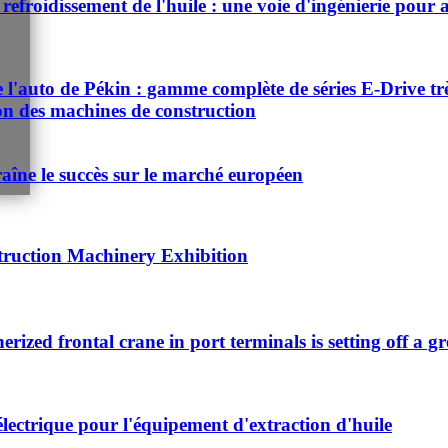
refroidissement de l'huile : une voie d'ingénierie pour a
auto de Pékin : gamme complète de séries E-Drive très d
ion des machines de construction
aîne le succès sur le marché européen
truction Machinery Exhibition
nerized frontal crane in port terminals is setting off a g
électrique pour l'équipement d'extraction d'huile