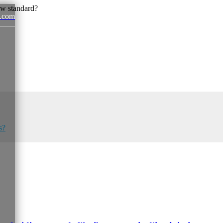
.com
News
s?