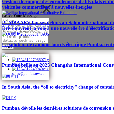
Gestion thermique des enroulements de fils plats et du 
véhicules commerciaux à nouvelles énergies
Leave Your Message
PUMBAAEV fait ses débuts au Salon international de l'
Drive ouvrent la voie à une nouvelle ère d'électrificat
La solution de camions lourds électrique Pumbaa entr
Send
Pumbaa brille au 2025 Changsha International Cons
+8615084893098
sales@pumbaaev.com
In South Asia, the “oil to electricity” change of contai
Pumbaa dévoile les dernières solutions de conversion 