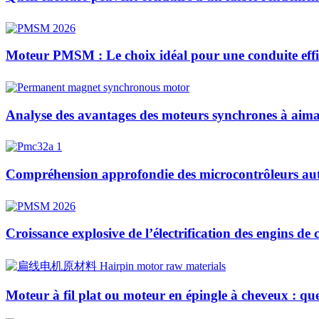
Moteur PMSM : Le choix idéal pour une conduite effic
Analyse des avantages des moteurs synchrones à aiman
Compréhension approfondie des microcontrôleurs auto
Croissance explosive de l’électrification des engins de
Moteur à fil plat ou moteur en épingle à cheveux : quelle