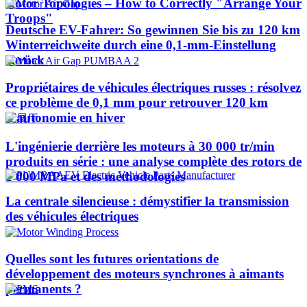
Rotor Topologies – How to Correctly "Arrange Your
Troops"
Deutsche EV-Fahrer: So gewinnen Sie bis zu 120 km
Winterreichweite durch eine 0,1-mm-Einstellung
zurück
Propriétaires de véhicules électriques russes : résolvez
ce problème de 0,1 mm pour retrouver 120 km
d'autonomie en hiver
L'ingénierie derrière les moteurs à 30 000 tr/min
produits en série : une analyse complète des rotors de
1 000 MPa et des méthodologies
La centrale silencieuse : démystifier la transmission
des véhicules électriques
Quelles sont les futures orientations de
développement des moteurs synchrones à aimants
permanents ?