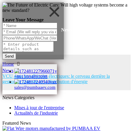
Leave Your Message
News
Send
Home
News
VCU dans les véhicules électriques: le cerveau derrière la
+8615084893098
gestion de l'énergie et la distribution d'énergie
sales@pumbaaev.com
News Categories
Mises à jour de l'entreprise
Actualités de l'industrie
Featured News