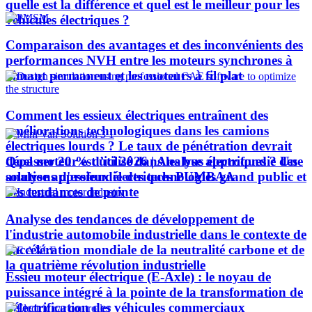
quelle est la différence et quel est le meilleur pour les
véhicules électriques ?
Comparaison des avantages et des inconvénients des
performances NVH entre les moteurs synchrones à
aimant permanent et les moteurs à fil plat
Comment les essieux électriques entraînent des
améliorations technologiques dans les camions
électriques lourds ? Le taux de pénétration devrait
Quel moteur est utilisé dans les bus électriques ? Une
dépasser 20 % d’ici 2026 | Analyse approfondie des
analyse approfondie des technologies grand public et
solutions d'essieux électriques PUMBAA
des tendances de pointe
Analyse des tendances de développement de
l'industrie automobile industrielle dans le contexte de
l'accélération mondiale de la neutralité carbone et de
la quatrième révolution industrielle
Essieu moteur électrique (E-Axle) : le noyau de
puissance intégré à la pointe de la transformation de
l’électrification des véhicules commerciaux