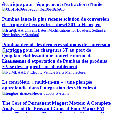
électrique pour l'équipement d'extraction d'huile
Pumbaa lance la plus récente solution de conversion
électrique de l'excavatrice diesel 20T à Hebei, en
Chine,
Pumbaa dévoile les dernières solutions de conversion
électrique pour les chargeurs 5T au port de
Qingdao, établissant une nouvelle norme de
Les revenus d'exportation de Pumbaa des produits
l'industrie
EV se développent considérablement
Le contrôleur « multi-en-un » : une plongée
approfondie dans l'intégration des véhicules à
énergies nouvelles
The Core of Permanent Magnet Motors: A Complete
Analysis of the Pros and Cons of Four Major PM