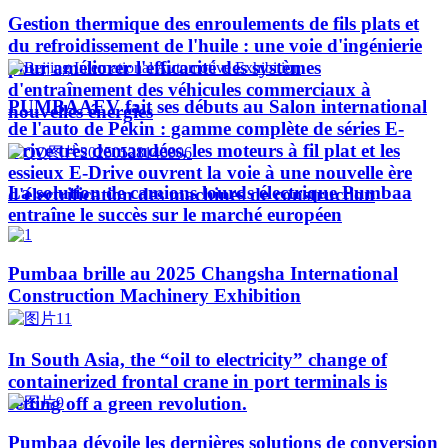
Gestion thermique des enroulements de fils plats et
du refroidissement de l'huile : une voie d'ingénierie
pour améliorer l'efficacité des systèmes
d'entraînement des véhicules commerciaux à
PUMBAAEV fait ses débuts au Salon international
nouvelles énergies
de l'auto de Pékin : gamme complète de séries E-
Drive très demandées, les moteurs à fil plat et les
essieux E-Drive ouvrent la voie à une nouvelle ère
La solution de camions lourds électrique Pumbaa
d'électrification des machines de construction
entraîne le succès sur le marché européen
Pumbaa brille au 2025 Changsha International
Construction Machinery Exhibition
In South Asia, the “oil to electricity” change of
containerized frontal crane in port terminals is
setting off a green revolution.
Pumbaa dévoile les dernières solutions de conversion