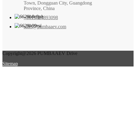
Town, Dongguan City, Guangdong
Province, China
+8615084893098
sales@pumbaaev.com
Copyright@2026 PUMBAAEV Drive
Sitemap