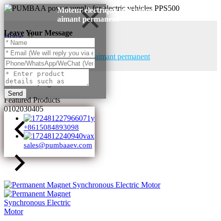
Moteur électrique synchrone
aimant permanent
Leave Your Message
Home
Products
Moteur électrique synchrone aimant permanent
Products Categories
Send
Featured Products
01
02
03
04
05
+8615084893098
sales@pumbaaev.com