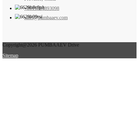
+8615084893098
sales@pumbaaev.com
Copyright@2026 PUMBAAEV Drive
Sitemap