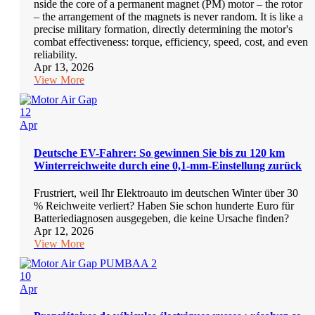
nside the core of a permanent magnet (PM) motor – the rotor
– the arrangement of the magnets is never random. It is like a
precise military formation, directly determining the motor's
combat effectiveness: torque, efficiency, speed, cost, and even
reliability.
Apr 13, 2026
View More
12
Apr
Deutsche EV-Fahrer: So gewinnen Sie bis zu 120 km
Winterreichweite durch eine 0,1-mm-Einstellung zurück
Frustriert, weil Ihr Elektroauto im deutschen Winter über 30
% Reichweite verliert? Haben Sie schon hunderte Euro für
Batteriediagnosen ausgegeben, die keine Ursache finden?
Apr 12, 2026
View More
10
Apr