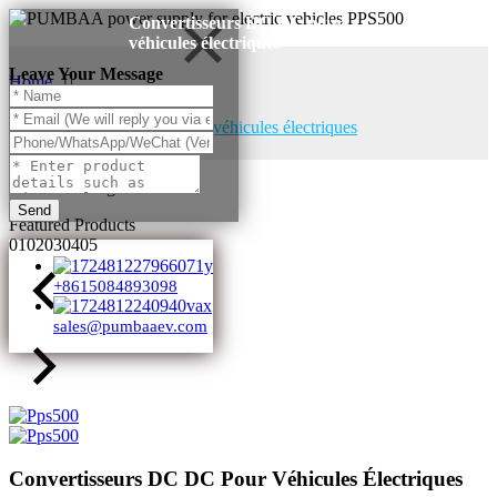
Convertisseurs DC DC pour
véhicules électriques
Leave Your Message
Home
Products
Convertisseurs DC DC pour véhicules électriques
Products Categories
Send
Featured Products
01
02
03
04
05
+8615084893098
sales@pumbaaev.com
Convertisseurs DC DC Pour Véhicules Électriques